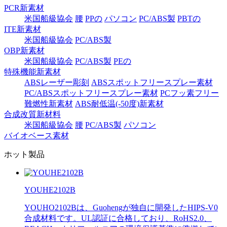
PCR新素材
米国船級協会
腰
PPの
パソコン
PC/ABS製
PBTの
ITE新素材
米国船級協会
PC/ABS製
OBP新素材
米国船級協会
PC/ABS製
PEの
特殊機能新素材
ABSレーザー彫刻
ABSスポットフリースプレー素材
PC/ABSスポットフリースプレー素材
PCフッ素フリー
難燃性新素材
ABS耐低温(-50度)新素材
合成改質新材料
米国船級協会
腰
PC/ABS製
パソコン
バイオベース素材
ホット製品
YOUHE2102B
YOUHO2102Bは、Guohengが独自に開発したHIPS-V0
合成材料です。UL認証に合格しており、RoHS2.0、