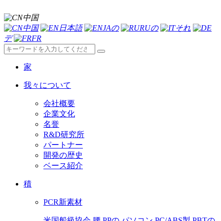
中国
中国
日本語
JAの
RUの
それ
デ
FR
家
我々について
会社概要
企業文化
名誉
R&D研究所
パートナー
開発の歴史
ベース紹介
積
PCR新素材
米国船級協会
腰
PPの
パソコン
PC/ABS製
PBTの