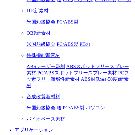
ITE新素材
米国船級協会
PC/ABS製
OBP新素材
米国船級協会
PC/ABS製
PEの
特殊機能新素材
ABSレーザー彫刻
ABSスポットフリースプレー
素材
PC/ABSスポットフリースプレー素材
PCフ
ッ素フリー難燃性新素材
ABS耐低温(-50度)新素
材
合成改質新材料
米国船級協会
腰
PC/ABS製
パソコン
バイオベース素材
アプリケーション