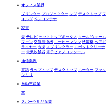
オフィス業界
プリンター
プロジェクター
レジ
デスクトップ
フ
ォルダ
ペンコンテナ
家電
音
テレビ
セットトップボックス
クール/ウォーム
ファン
空気清浄機
コーヒーマシン
洗濯機
ヘアド
ライヤー
冷凍
スプリンクラー
ロボットクリーナ
ー
電気炊飯器
電子ピアノコンソール
通信業界
電話
ラップトップ
デスクトップ
ルーター
ファク
シミリ
自動車産業
車
スポーツ用品産業