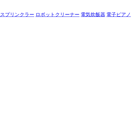
スプリンクラー
ロボットクリーナー
電気炊飯器
電子ピアノ