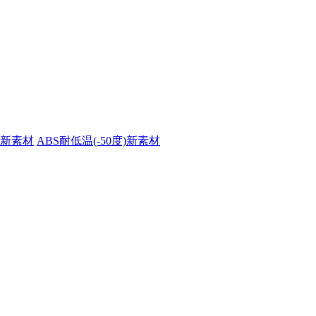
性新素材
ABS耐低温(-50度)新素材