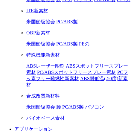
ITE新素材
米国船級協会
PC/ABS製
OBP新素材
米国船級協会
PC/ABS製
PEの
特殊機能新素材
ABSレーザー彫刻
ABSスポットフリースプレー
素材
PC/ABSスポットフリースプレー素材
PCフ
ッ素フリー難燃性新素材
ABS耐低温(-50度)新素
材
合成改質新材料
米国船級協会
腰
PC/ABS製
パソコン
バイオベース素材
アプリケーション