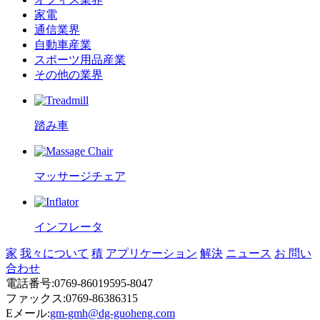
家電
通信業界
自動車産業
スポーツ用品産業
その他の業界
踏み車
マッサージチェア
インフレータ
家
我々について
積
アプリケーション
解決
ニュース
お 問い
合わせ
電話番号:0769-86019595-8047
ファックス:0769-86386315
Eメール:
gm-gmh@dg-guoheng.com