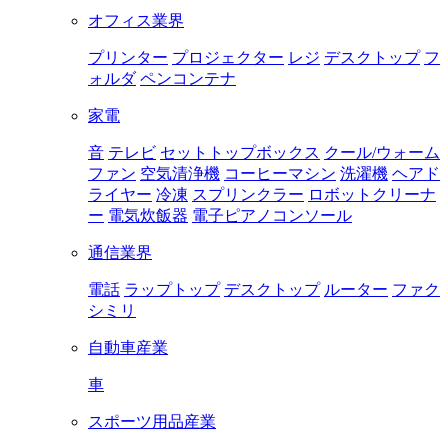
オフィス業界
プリンター
プロジェクター
レジ
デスクトップ
フ
ォルダ
ペンコンテナ
家電
音
テレビ
セットトップボックス
クール/ウォーム
ファン
空気清浄機
コーヒーマシン
洗濯機
ヘアド
ライヤー
冷凍
スプリンクラー
ロボットクリーナ
ー
電気炊飯器
電子ピアノコンソール
通信業界
電話
ラップトップ
デスクトップ
ルーター
ファク
シミリ
自動車産業
車
スポーツ用品産業