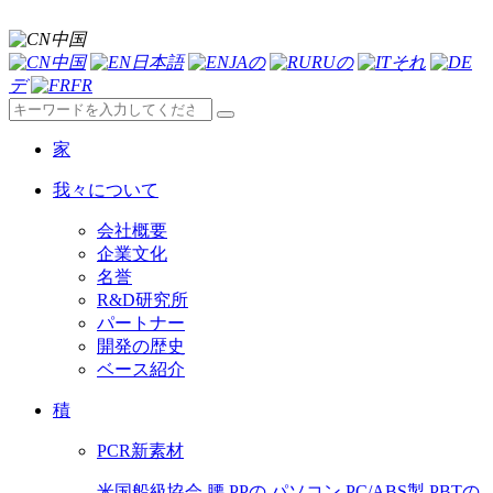
中国
中国
日本語
JAの
RUの
それ
デ
FR
家
我々について
会社概要
企業文化
名誉
R&D研究所
パートナー
開発の歴史
ベース紹介
積
PCR新素材
米国船級協会
腰
PPの
パソコン
PC/ABS製
PBTの