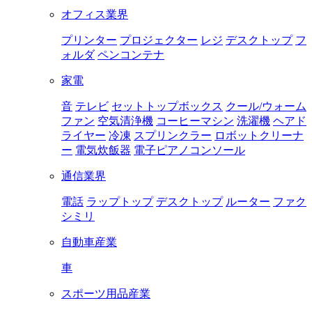
オフィス業界
プリンター
プロジェクター
レジ
デスクトップ
フ
ォルダ
ペンコンテナ
家電
音
テレビ
セットトップボックス
クール/ウォーム
ファン
空気清浄機
コーヒーマシン
洗濯機
ヘアド
ライヤー
冷凍
スプリンクラー
ロボットクリーナ
ー
電気炊飯器
電子ピアノコンソール
通信業界
電話
ラップトップ
デスクトップ
ルーター
ファク
シミリ
自動車産業
車
スポーツ用品産業