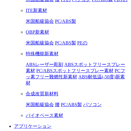
ITE新素材
米国船級協会
PC/ABS製
OBP新素材
米国船級協会
PC/ABS製
PEの
特殊機能新素材
ABSレーザー彫刻
ABSスポットフリースプレー
素材
PC/ABSスポットフリースプレー素材
PCフ
ッ素フリー難燃性新素材
ABS耐低温(-50度)新素
材
合成改質新材料
米国船級協会
腰
PC/ABS製
パソコン
バイオベース素材
アプリケーション