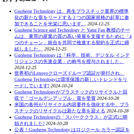
Guoheng Technology は、再生プラスチック業界の標準
化の新たな章をリードする 2 つの国家規格の起草に参
加できることを光栄に思います。
2024-12-25
Guoheng Science and Technology と Yang Fan 教授のチー
ムは、東莞の産業の質の高い発展を支援するために「4
つのチェーン」統合を共同で推進する契約を正式に締
結しました。
2024-12-25
Guoheng Technology は「科学、技術、デジタル インテ
リジェンスの先進企業」の称号を授与されました。
2024-12-25
世界初のLenovoクローズドループ認証が発行され、
Guoheng Technologyは環境保護の新しいトレンドをリ
ードしています!
2024-10-24
Guoheng Technologyがプラスチックのリサイクルと回
収で「ゴールデンアップル」賞を受賞
2024-10-28
米国の各州がリサイクル内容要件を強化する中、プラ
スチックのリサイクルは新たな章を迎える
2024-10-28
Guoheng Technologyの「スパーククラス」が正式に開
始されました!
2024-10-28
公表！Guoheng Technology はロジクール カラー認証を