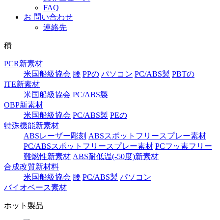
FAQ
お 問い合わせ
連絡先
積
PCR新素材
米国船級協会
腰
PPの
パソコン
PC/ABS製
PBTの
ITE新素材
米国船級協会
PC/ABS製
OBP新素材
米国船級協会
PC/ABS製
PEの
特殊機能新素材
ABSレーザー彫刻
ABSスポットフリースプレー素材
PC/ABSスポットフリースプレー素材
PCフッ素フリー
難燃性新素材
ABS耐低温(-50度)新素材
合成改質新材料
米国船級協会
腰
PC/ABS製
パソコン
バイオベース素材
ホット製品