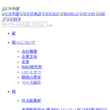
中国
中国
日本語
JAの
RUの
それ
デ
FR
家
我々について
会社概要
企業文化
名誉
R&D研究所
パートナー
開発の歴史
ベース紹介
積
PCR新素材
米国船級協会
腰
PPの
パソコン
PC/ABS製
PBTの