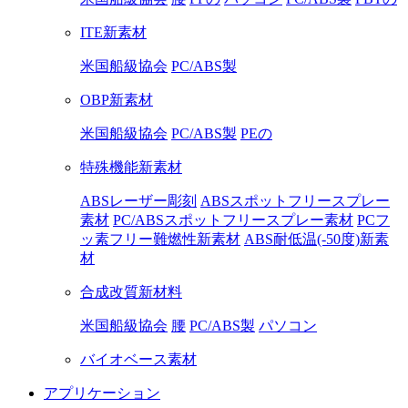
ITE新素材
米国船級協会
PC/ABS製
OBP新素材
米国船級協会
PC/ABS製
PEの
特殊機能新素材
ABSレーザー彫刻
ABSスポットフリースプレー
素材
PC/ABSスポットフリースプレー素材
PCフ
ッ素フリー難燃性新素材
ABS耐低温(-50度)新素
材
合成改質新材料
米国船級協会
腰
PC/ABS製
パソコン
バイオベース素材
アプリケーション