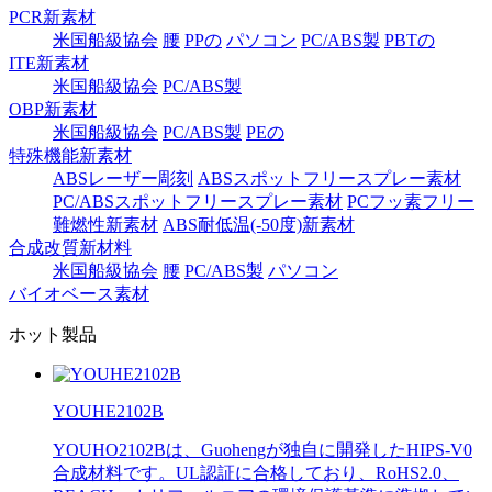
PCR新素材
米国船級協会
腰
PPの
パソコン
PC/ABS製
PBTの
ITE新素材
米国船級協会
PC/ABS製
OBP新素材
米国船級協会
PC/ABS製
PEの
特殊機能新素材
ABSレーザー彫刻
ABSスポットフリースプレー素材
PC/ABSスポットフリースプレー素材
PCフッ素フリー
難燃性新素材
ABS耐低温(-50度)新素材
合成改質新材料
米国船級協会
腰
PC/ABS製
パソコン
バイオベース素材
ホット製品
YOUHE2102B
YOUHO2102Bは、Guohengが独自に開発したHIPS-V0
合成材料です。UL認証に合格しており、RoHS2.0、