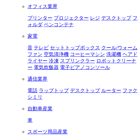
オフィス業界
プリンター
プロジェクター
レジ
デスクトップ
フ
ォルダ
ペンコンテナ
家電
音
テレビ
セットトップボックス
クール/ウォーム
ファン
空気清浄機
コーヒーマシン
洗濯機
ヘアド
ライヤー
冷凍
スプリンクラー
ロボットクリーナ
ー
電気炊飯器
電子ピアノコンソール
通信業界
電話
ラップトップ
デスクトップ
ルーター
ファク
シミリ
自動車産業
車
スポーツ用品産業