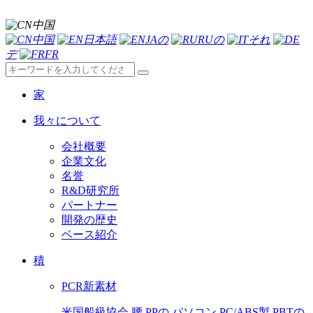
中国
中国
日本語
JAの
RUの
それ
デ
FR
家
我々について
会社概要
企業文化
名誉
R&D研究所
パートナー
開発の歴史
ベース紹介
積
PCR新素材
米国船級協会
腰
PPの
パソコン
PC/ABS製
PBTの