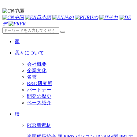
中国
中国
日本語
JAの
RUの
それ
デ
FR
家
我々について
会社概要
企業文化
名誉
R&D研究所
パートナー
開発の歴史
ベース紹介
積
PCR新素材
米国船級協会
腰
PPの
パソコン
PC/ABS製
PBTの