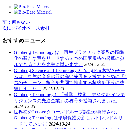
前
：何もない
次に
:バイオベース素材
おすすめニュース
Guoheng Technology は、再生プラスチック業界の標準
化の新たな章をリードする 2 つの国家規格の起草に参
加できることを光栄に思います。
2024-12-25
Guoheng Science and Technology と Yang Fan 教授のチー
ムは、東莞の産業の質の高い発展を支援するために「4
つのチェーン」統合を共同で推進する契約を正式に締
結しました。
2024-12-25
Guoheng Technology は「科学、技術、デジタル インテ
リジェンスの先進企業」の称号を授与されました。
2024-12-25
世界初のLenovoクローズドループ認証が発行され、
Guoheng Technologyは環境保護の新しいトレンドをリ
ードしています!
2024-10-24