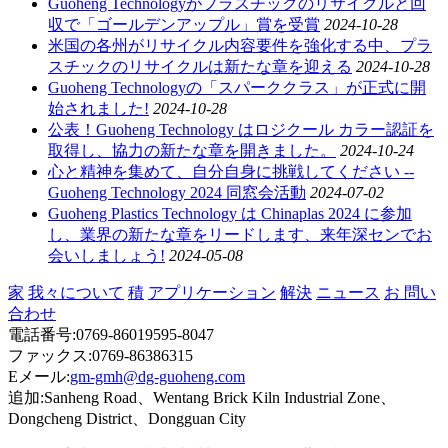
Guoheng Technologyがプラスチックのリサイクルと回
収で「ゴールデンアップル」賞を受賞
2024-10-28
米国の各州がリサイクル内容要件を強化する中、プラ
スチックのリサイクルは新たな章を迎える
2024-10-28
Guoheng Technologyの「スパーククラス」が正式に開
始されました!
2024-10-28
公表！Guoheng Technology はロジクール カラー認証を
取得し、協力の新たな章を開きました。
2024-10-24
心と精神を集めて、自分自身に挑戦してください --
Guoheng Technology 2024 同窓会活動
2024-07-02
Guoheng Plastics Technology は Chinaplas 2024 に参加
し、業界の新たな章をリードします、来年深センでお
会いしましょう!
2024-05-08
家
我々について
積
アプリケーション
解決
ニュース
お 問い
合わせ
電話番号:0769-86019595-8047
ファックス:0769-86386315
Eメール:
gm-gmh@dg-guoheng.com
追加:Sanheng Road、Wentang Brick Kiln Industrial Zone、
Dongcheng District、Dongguan City