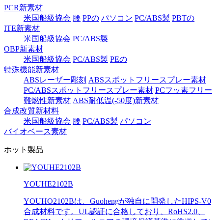
PCR新素材
米国船級協会
腰
PPの
パソコン
PC/ABS製
PBTの
ITE新素材
米国船級協会
PC/ABS製
OBP新素材
米国船級協会
PC/ABS製
PEの
特殊機能新素材
ABSレーザー彫刻
ABSスポットフリースプレー素材
PC/ABSスポットフリースプレー素材
PCフッ素フリー
難燃性新素材
ABS耐低温(-50度)新素材
合成改質新材料
米国船級協会
腰
PC/ABS製
パソコン
バイオベース素材
ホット製品
YOUHE2102B
YOUHO2102Bは、Guohengが独自に開発したHIPS-V0
合成材料です。UL認証に合格しており、RoHS2.0、