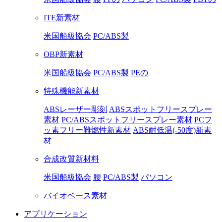
ITE新素材
米国船級協会
PC/ABS製
OBP新素材
米国船級協会
PC/ABS製
PEの
特殊機能新素材
ABSレーザー彫刻
ABSスポットフリースプレー
素材
PC/ABSスポットフリースプレー素材
PCフ
ッ素フリー難燃性新素材
ABS耐低温(-50度)新素
材
合成改質新材料
米国船級協会
腰
PC/ABS製
パソコン
バイオベース素材
アプリケーション