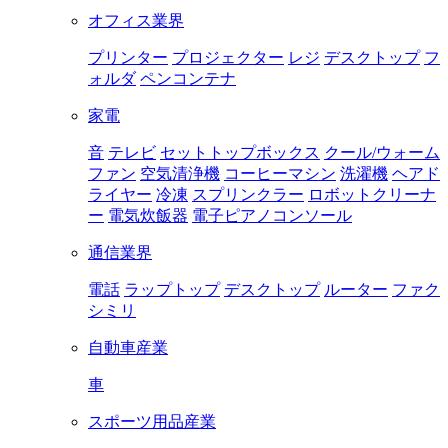
オフィス業界
プリンター
プロジェクター
レジ
デスクトップ
フ
ォルダ
ペンコンテナ
家電
音
テレビ
セットトップボックス
クール/ウォーム
ファン
空気清浄機
コーヒーマシン
洗濯機
ヘアド
ライヤー
冷凍
スプリンクラー
ロボットクリーナ
ー
電気炊飯器
電子ピアノコンソール
通信業界
電話
ラップトップ
デスクトップ
ルーター
ファク
シミリ
自動車産業
車
スポーツ用品産業