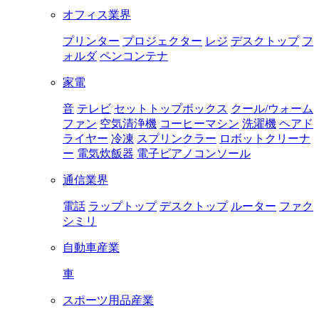
オフィス業界
プリンター
プロジェクター
レジ
デスクトップ
フ
ォルダ
ペンコンテナ
家電
音
テレビ
セットトップボックス
クール/ウォーム
ファン
空気清浄機
コーヒーマシン
洗濯機
ヘアド
ライヤー
冷凍
スプリンクラー
ロボットクリーナ
ー
電気炊飯器
電子ピアノコンソール
通信業界
電話
ラップトップ
デスクトップ
ルーター
ファク
シミリ
自動車産業
車
スポーツ用品産業