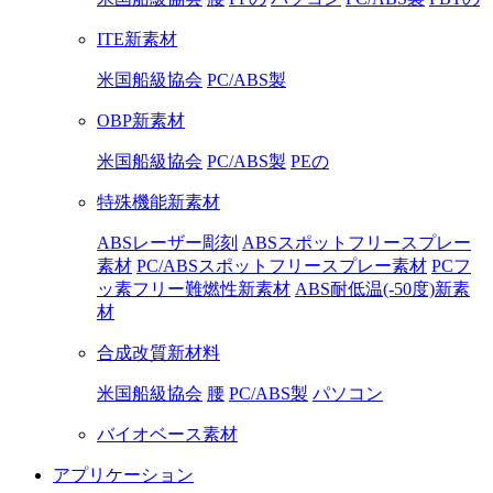
ITE新素材
米国船級協会
PC/ABS製
OBP新素材
米国船級協会
PC/ABS製
PEの
特殊機能新素材
ABSレーザー彫刻
ABSスポットフリースプレー
素材
PC/ABSスポットフリースプレー素材
PCフ
ッ素フリー難燃性新素材
ABS耐低温(-50度)新素
材
合成改質新材料
米国船級協会
腰
PC/ABS製
パソコン
バイオベース素材
アプリケーション