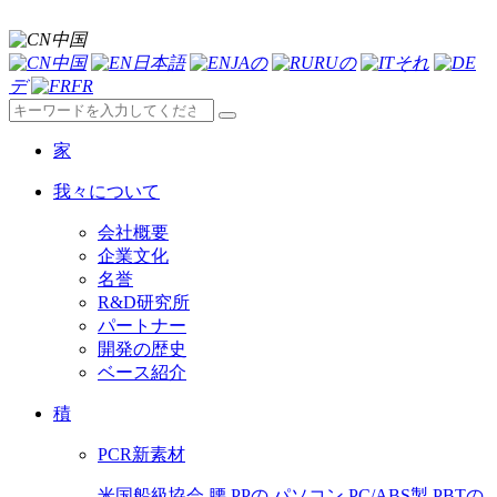
中国
中国
日本語
JAの
RUの
それ
デ
FR
家
我々について
会社概要
企業文化
名誉
R&D研究所
パートナー
開発の歴史
ベース紹介
積
PCR新素材
米国船級協会
腰
PPの
パソコン
PC/ABS製
PBTの