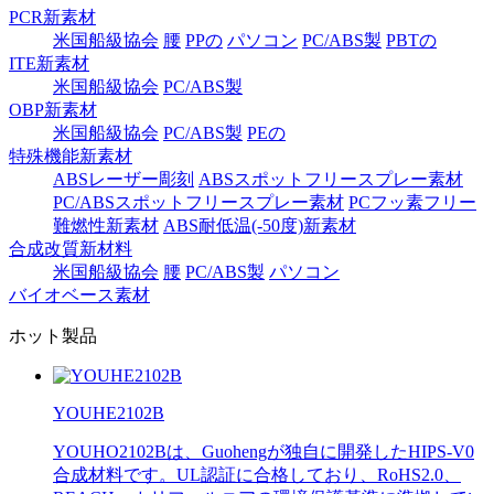
PCR新素材
米国船級協会
腰
PPの
パソコン
PC/ABS製
PBTの
ITE新素材
米国船級協会
PC/ABS製
OBP新素材
米国船級協会
PC/ABS製
PEの
特殊機能新素材
ABSレーザー彫刻
ABSスポットフリースプレー素材
PC/ABSスポットフリースプレー素材
PCフッ素フリー
難燃性新素材
ABS耐低温(-50度)新素材
合成改質新材料
米国船級協会
腰
PC/ABS製
パソコン
バイオベース素材
ホット製品
YOUHE2102B
YOUHO2102Bは、Guohengが独自に開発したHIPS-V0
合成材料です。UL認証に合格しており、RoHS2.0、