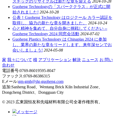
スチックのリサイクルは新たな章を迎える
2024-10-28
Guoheng Technologyの「スパーククラス」が正式に開
始されました!
2024-10-28
公表！Guoheng Technology はロジクール カラー認証を
取得し、協力の新たな章を開きました。
2024-10-24
心と精神を集めて、自分自身に挑戦してください --
Guoheng Technology 2024 同窓会活動
2024-07-02
Guoheng Plastics Technology は Chinaplas 2024 に参加
し、業界の新たな章をリードします、来年深センでお
会いしましょう!
2024-05-08
家
我々について
積
アプリケーション
解決
ニュース
お 問い
合わせ
電話番号:0769-86019595-8047
ファックス:0769-86386315
Eメール:
gm-gmh@dg-guoheng.com
追加:Sanheng Road、Wentang Brick Kiln Industrial Zone、
Dongcheng District、Dongguan City
© 2023 広東国恒友和先端材料有限公司全著作権所有。
メッセージ