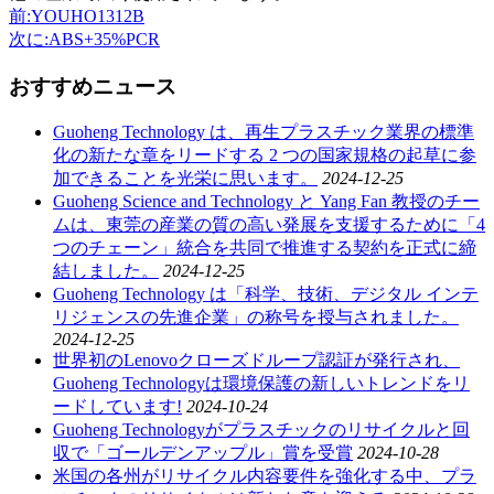
前
:YOUHO1312B
次に
:ABS+35%PCR
おすすめニュース
Guoheng Technology は、再生プラスチック業界の標準
化の新たな章をリードする 2 つの国家規格の起草に参
加できることを光栄に思います。
2024-12-25
Guoheng Science and Technology と Yang Fan 教授のチー
ムは、東莞の産業の質の高い発展を支援するために「4
つのチェーン」統合を共同で推進する契約を正式に締
結しました。
2024-12-25
Guoheng Technology は「科学、技術、デジタル インテ
リジェンスの先進企業」の称号を授与されました。
2024-12-25
世界初のLenovoクローズドループ認証が発行され、
Guoheng Technologyは環境保護の新しいトレンドをリ
ードしています!
2024-10-24
Guoheng Technologyがプラスチックのリサイクルと回
収で「ゴールデンアップル」賞を受賞
2024-10-28
米国の各州がリサイクル内容要件を強化する中、プラ